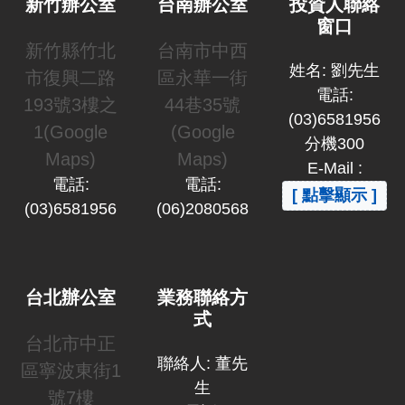
新竹辦公室
台南辦公室
投資人聯絡
窗口
新竹縣竹北
台南市中西
姓名: 劉先生
市復興二路
區永華一街
電話:
193號3樓之
44巷35號
(03)6581956
1(Google
(Google
分機300
Maps)
Maps)
E-Mail :
電話:
電話:
[ 點擊顯示 ]
(03)6581956
(06)2080568
台北辦公室
業務聯絡方
式
台北市中正
聯絡人: 董先
區寧波東街1
生
號7樓