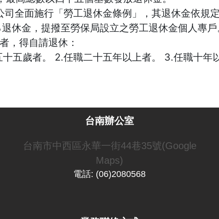
 本公司全面施行「勞工退休金條例」，其退休金依規
％退休金，提撥至勞保局設立之勞工退休金個人專戶
者，得自請退休：
五十五歲者。 2.任職二十五年以上者。 3.任職十
台南辦公室
台南市中西區永華一街44巷35號(Google
Maps)
電話: (06)2080568