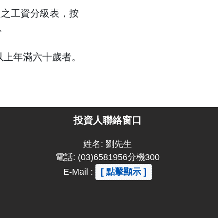
定之工資分級表，按
。
年以上年滿六十歲者。
投資人聯絡窗口
姓名: 劉先生
電話: (03)6581956分機300
E-Mail :
[ 點擊顯示 ]