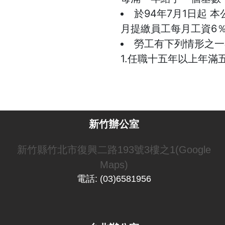
於94年7月1日起
月提繳員工每月工資6
勞工有下列情形之一
1.任職十五年以上年滿
新竹辦公室
新竹縣竹北市復興二路193號3樓之1(Google
Maps)
電話: (03)6581956