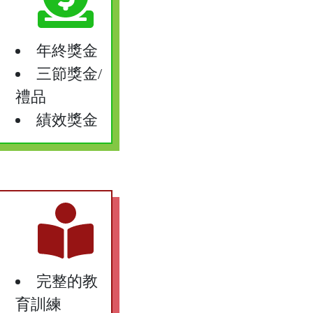
年終獎金
三節獎金/
禮品
績效獎金
完整的教
育訓練